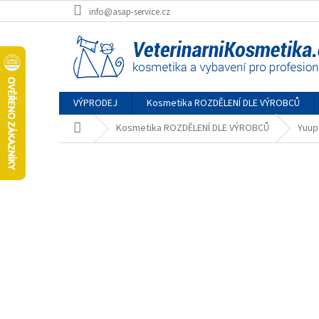
Přejít
info@asap-service.cz
na
obsah
VÝPRODEJ
Kosmetika ROZDĚLENÍ DLE VÝROBCŮ
Domů
Kosmetika ROZDĚLENÍ DLE VÝROBCŮ
Yuup