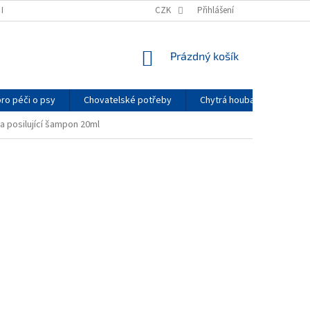
K NAKUPOVAT
PODMÍNKY OCHRANY OSOBNÍCH ÚDAJŮ
CZK
Přihlášení
PRO CHOVATE
NÁKUPNÍ
Prázdný košík
KOŠÍK
pro péči o psy
Chovatelské potřeby
Chytrá houba
Arom
a posilující šampon 20ml