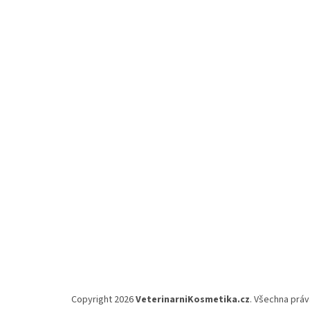
Z
á
p
a
t
í
Copyright 2026
VeterinarniKosmetika.cz
. Všechna prá