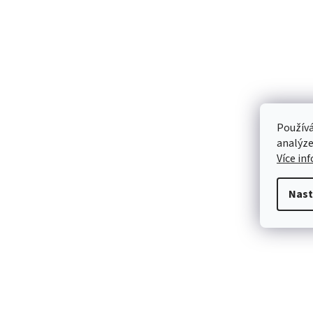
Používá
analýze
Více in
Nast