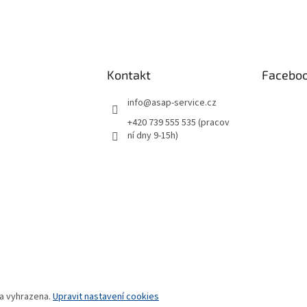
Kontakt
Facebo
info
@
asap-service.cz
+420 739 555 535 (pracov
ní dny 9-15h)
va vyhrazena.
Upravit nastavení cookies