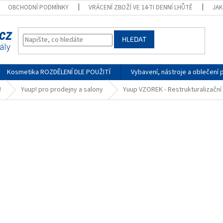
OBCHODNÍ PODMÍNKY
VRÁCENÍ ZBOŽÍ VE 14-TI DENNÍ LHŮTĚ
JA
HLEDAT
Kosmetika ROZDĚLENÍ DLE POUŽITÍ
Vybavení, nástroje a oblečení 
!
Yuup! pro prodejny a salony
Yuup VZOREK - Restrukturalizační 