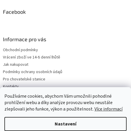
Facebook
Informace pro vás
Obchodní podmínky
Vrácení zboží ve 14-ti denní lhůtě
Jak nakupovat
Podmínky ochrany osobních údajů
Pro chovatelské stanice
Kontakty
ZPĚTNÝ ODBĚR VYSLOUŽILÝCH ELEKTROZAŘÍZENÍ / BATERIÍ
Používáme cookies, abychom Vám umožnili pohodlné
prohlížení webu a díky analýze provozu webu neustále
zlepšovali jeho funkce, výkon a použitelnost.
Více informací
Vytvořil Shoptet
Nastavení