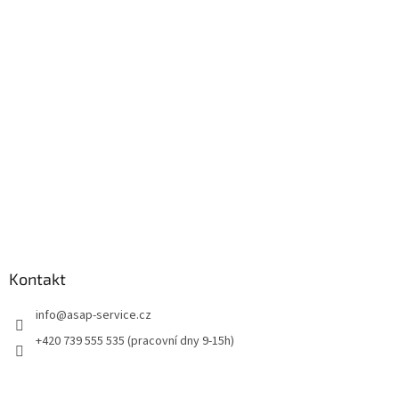
p
a
t
í
Kontakt
info
@
asap-service.cz
+420 739 555 535 (pracovní dny 9-15h)