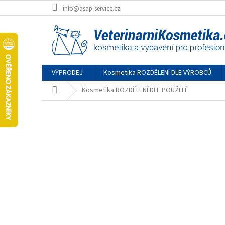
Přejít
info@asap-service.cz
na
obsah
VÝPRODEJ
Kosmetika ROZDĚLENÍ DLE VÝROBCŮ
Domů
Kosmetika ROZDĚLENÍ DLE POUŽITÍ