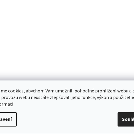
me cookies, abychom Vám umožnili pohodlné prohlížení webu a d
 provozu webu neustále zlepšovali jeho funkce, výkon a použiteln
formací
avení
Souh