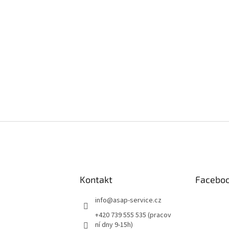
Kontakt
Facebo
info
@
asap-service.cz
+420 739 555 535 (pracov
ní dny 9-15h)