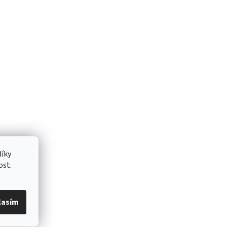
íky
ost.
lasím