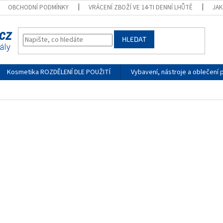
OBCHODNÍ PODMÍNKY
VRÁCENÍ ZBOŽÍ VE 14-TI DENNÍ LHŮTĚ
JA
HLEDAT
Kosmetika ROZDĚLENÍ DLE POUŽITÍ
Vybavení, nástroje a oblečení 