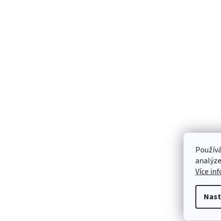
Používá
analýze
Více in
Nast