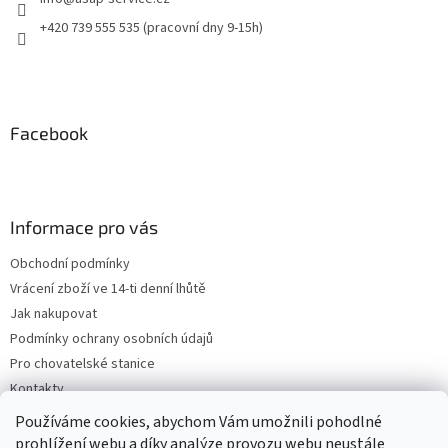
+420 739 555 535 (pracovní dny 9-15h)
Facebook
Informace pro vás
Obchodní podmínky
Vrácení zboží ve 14-ti denní lhůtě
Jak nakupovat
Podmínky ochrany osobních údajů
Pro chovatelské stanice
Kontakty
ZPĚTNÝ ODBĚR VYSLOUŽILÝCH ELEKTROZAŘÍZENÍ / BATERIÍ
Používáme cookies, abychom Vám umožnili pohodlné
prohlížení webu a díky analýze provozu webu neustále