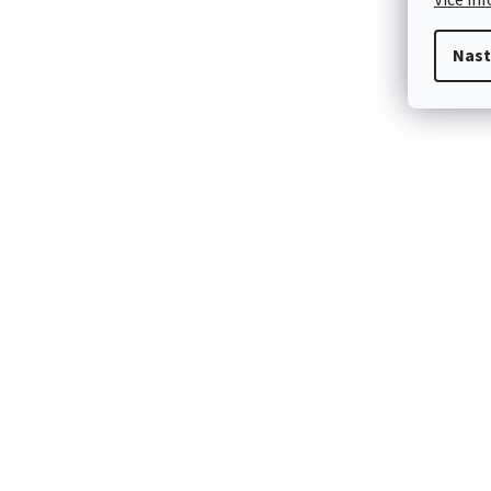
Více in
Nast