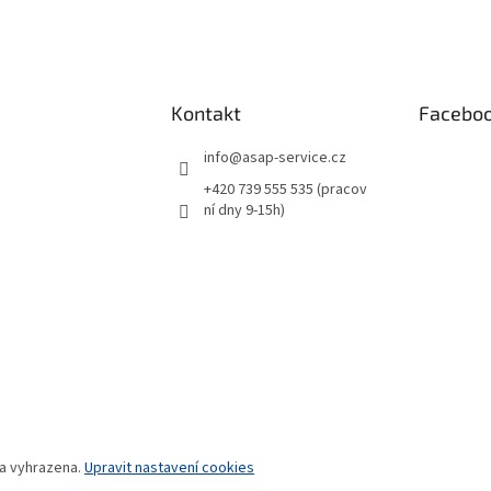
Kontakt
Facebo
info
@
asap-service.cz
+420 739 555 535 (pracov
ní dny 9-15h)
va vyhrazena.
Upravit nastavení cookies