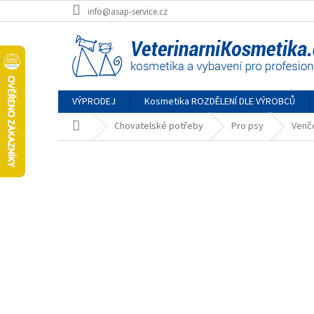
Přejít
info@asap-service.cz
na
obsah
VÝPRODEJ
Kosmetika ROZDĚLENÍ DLE VÝROBCŮ
Domů
Chovatelské potřeby
Pro psy
Venč