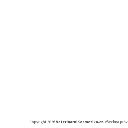
á
p
a
t
í
Copyright 2026
VeterinarniKosmetika.cz
. Všechna prá