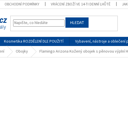
OBCHODNÍ PODMÍNKY
VRÁCENÍ ZBOŽÍ VE 14-TI DENNÍ LHŮTĚ
JA
HLEDAT
Kosmetika ROZDĚLENÍ DLE POUŽITÍ
Vybavení, nástroje a oblečení 
ení
Obojky
Flamingo Arizona Kožený obojek s pěnovou výplní 