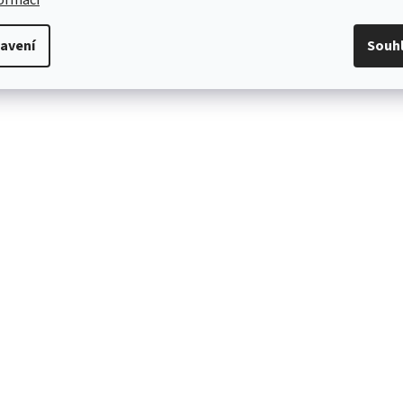
formací
avení
Souh