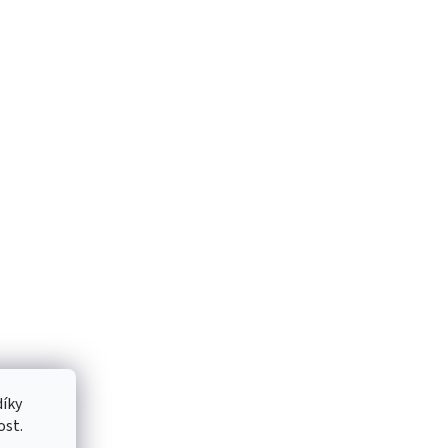
íky
ost.