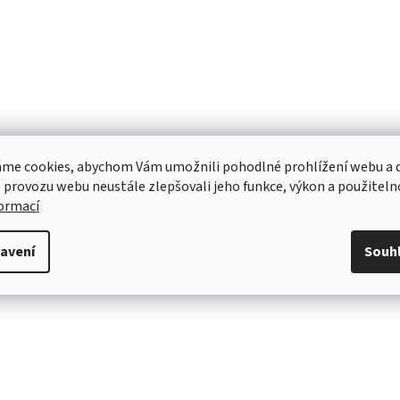
me cookies, abychom Vám umožnili pohodlné prohlížení webu a d
 provozu webu neustále zlepšovali jeho funkce, výkon a použiteln
formací
avení
Souh