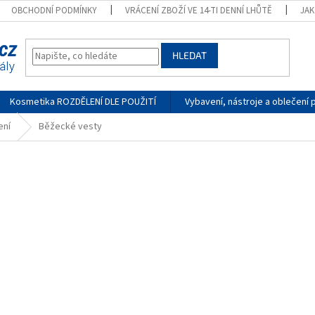
OBCHODNÍ PODMÍNKY
VRÁCENÍ ZBOŽÍ VE 14-TI DENNÍ LHŮTĚ
JA
HLEDAT
Kosmetika ROZDĚLENÍ DLE POUŽITÍ
Vybavení, nástroje a oblečení 
ení
Běžecké vesty