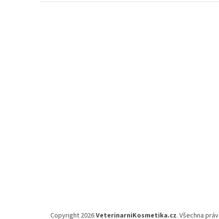
Z
á
p
a
t
í
Copyright 2026
VeterinarniKosmetika.cz
. Všechna prá