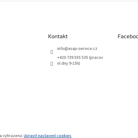
Kontakt
Facebo
info
@
asap-service.cz
+420 739 555 535 (pracov
ní dny 9-15h)
va vyhrazena.
Upravit nastavení cookies