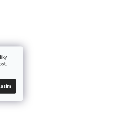
íky
ost.
lasím