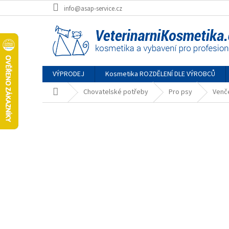
Přejít
info@asap-service.cz
na
obsah
VÝPRODEJ
Kosmetika ROZDĚLENÍ DLE VÝROBCŮ
Domů
Chovatelské potřeby
Pro psy
Venč