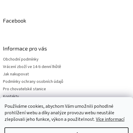
Facebook
Informace pro vás
Obchodní podmínky
Vrácení zboží ve 14-ti denní lhůtě
Jak nakupovat
Podmínky ochrany osobních údajů
Pro chovatelské stanice
Kontakty
ZPĚTNÝ ODBĚR VYSLOUŽILÝCH ELEKTROZAŘÍZENÍ / BATERIÍ
Používáme cookies, abychom Vám umožnili pohodlné
prohlížení webu a díky analýze provozu webu neustále
zlepšovali jeho funkce, výkon a použitelnost.
Více informací
Vytvořil Shoptet