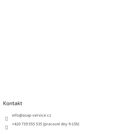
á
p
a
t
í
Kontakt
info
@
asap-service.cz
+420 739 555 535 (pracovní dny 9-15h)