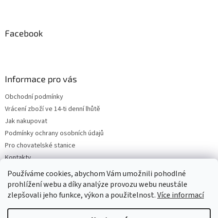
Facebook
Informace pro vás
Obchodní podmínky
Vrácení zboží ve 14-ti denní lhůtě
Jak nakupovat
Podmínky ochrany osobních údajů
Pro chovatelské stanice
Kontakty
ZPĚTNÝ ODBĚR VYSLOUŽILÝCH ELEKTROZAŘÍZENÍ / BATERIÍ
Používáme cookies, abychom Vám umožnili pohodlné
prohlížení webu a díky analýze provozu webu neustále
zlepšovali jeho funkce, výkon a použitelnost.
Více informací
Vytvořil Shoptet