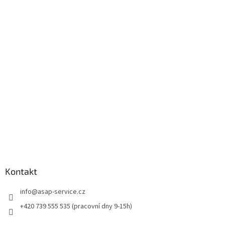
á
p
a
t
í
Kontakt
info
@
asap-service.cz
+420 739 555 535 (pracovní dny 9-15h)