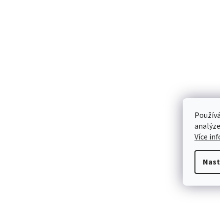
Používá
analýze
Více in
Nast