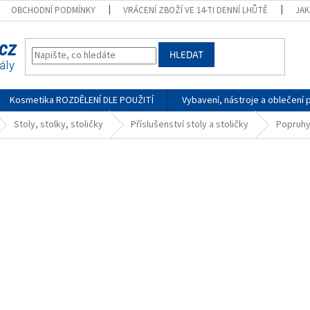
OBCHODNÍ PODMÍNKY
VRÁCENÍ ZBOŽÍ VE 14-TI DENNÍ LHŮTĚ
JA
HLEDAT
Kosmetika ROZDĚLENÍ DLE POUŽITÍ
Vybavení, nástroje a oblečení 
Stoly, stolky, stoličky
Příslušenství stoly a stoličky
Popruhy 