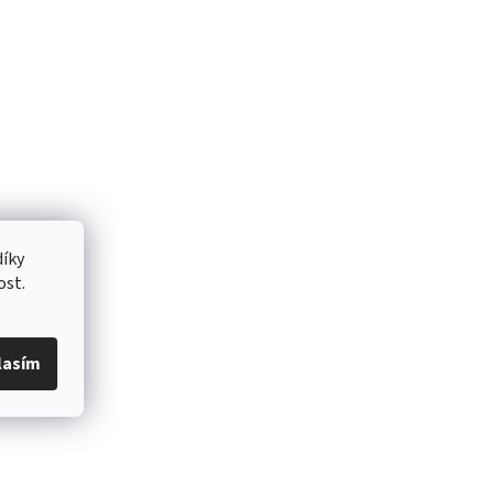
íky
ost.
lasím