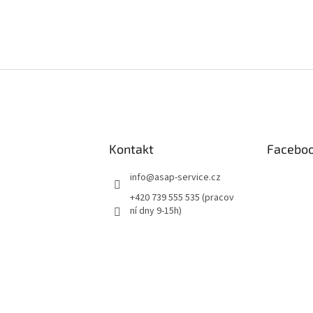
Kontakt
Facebo
info
@
asap-service.cz
+420 739 555 535 (pracov
ní dny 9-15h)