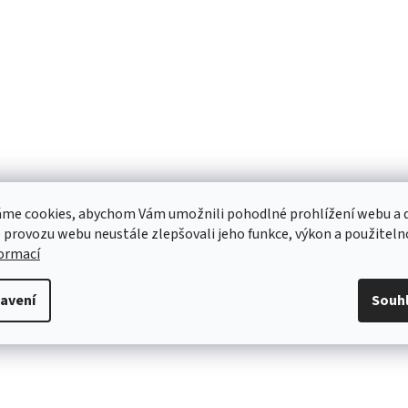
me cookies, abychom Vám umožnili pohodlné prohlížení webu a d
 provozu webu neustále zlepšovali jeho funkce, výkon a použiteln
formací
avení
Souh