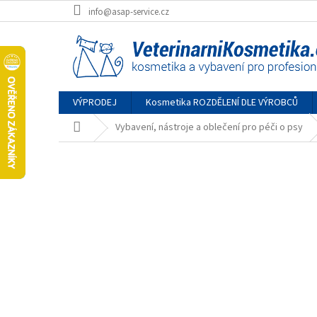
Přejít
info@asap-service.cz
na
obsah
VÝPRODEJ
Kosmetika ROZDĚLENÍ DLE VÝROBCŮ
Domů
Vybavení, nástroje a oblečení pro péči o psy