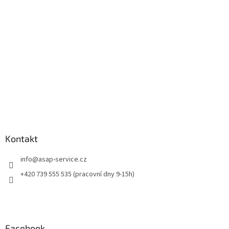
t
í
Kontakt
info
@
asap-service.cz
+420 739 555 535 (pracovní dny 9-15h)
Facebook