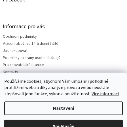
Informace pro vás
Obchodní podmínky
Vrácení zboží ve 14-ti denní lhůtě
Jak nakupovat
Podmínky ochrany osobních údajů
Pro chovatelské stanice
Kontakty
ZPĚTNÝ ODBĚR VYSLOUŽILÝCH ELEKTROZAŘÍZENÍ / BATERIÍ
Používáme cookies, abychom Vám umožnili pohodlné
prohlížení webu a díky analýze provozu webu neustále
zlepšovali jeho funkce, výkon a použitelnost.
Více informací
Vytvořil Shoptet
Nastavení
Copyright 2026
VeterinarniKosmetika.cz
. Všechna práva
Souhlasím
vyhrazena.
Upravit nastavení cookies