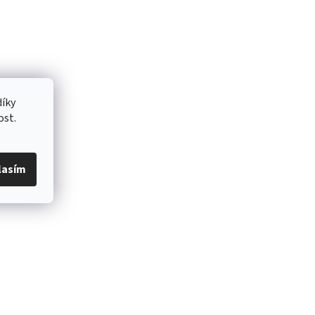
íky
ost.
lasím