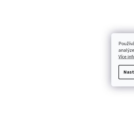
Používá
analýze
Více in
Nast