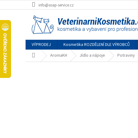
Přejít
info@asap-service.cz
na
obsah
VÝPRODEJ
Kosmetika ROZDĚLENÍ DLE VÝROBCŮ
Domů
AromaKH
Jídlo a nápoje
Potraviny