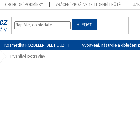
OBCHODNÍ PODMÍNKY
VRÁCENÍ ZBOŽÍ VE 14-TI DENNÍ LHŮTĚ
JA
HLEDAT
Kosmetika ROZDĚLENÍ DLE POUŽITÍ
Vybavení, nástroje a oblečení 
Trvanlivé potraviny