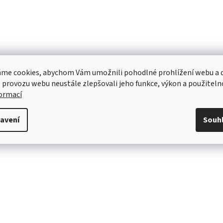
me cookies, abychom Vám umožnili pohodlné prohlížení webu a d
 provozu webu neustále zlepšovali jeho funkce, výkon a použiteln
formací
avení
Souh