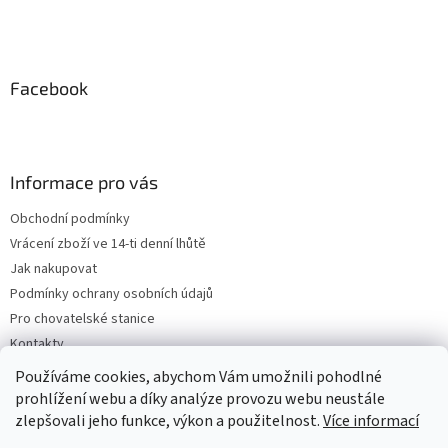
Facebook
Informace pro vás
Obchodní podmínky
Vrácení zboží ve 14-ti denní lhůtě
Jak nakupovat
Podmínky ochrany osobních údajů
Pro chovatelské stanice
Kontakty
ZPĚTNÝ ODBĚR VYSLOUŽILÝCH ELEKTROZAŘÍZENÍ / BATERIÍ
Používáme cookies, abychom Vám umožnili pohodlné
prohlížení webu a díky analýze provozu webu neustále
zlepšovali jeho funkce, výkon a použitelnost.
Více informací