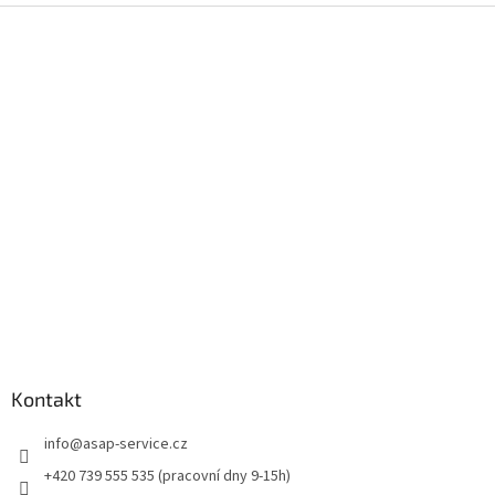
Z
á
p
a
t
í
Kontakt
info
@
asap-service.cz
+420 739 555 535 (pracovní dny 9-15h)