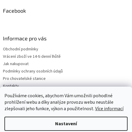
Facebook
Informace pro vás
Obchodní podmínky
Vrácení zboží ve 14-ti denní lhůtě
Jak nakupovat
Podmínky ochrany osobních údajů
Pro chovatelské stanice
Kontakty
ZPĚTNÝ ODBĚR VYSLOUŽILÝCH ELEKTROZAŘÍZENÍ / BATERIÍ
Používáme cookies, abychom Vám umožnili pohodlné
prohlížení webu a díky analýze provozu webu neustále
zlepšovali jeho funkce, výkon a použitelnost.
Více informací
Vytvořil Shoptet
Nastavení