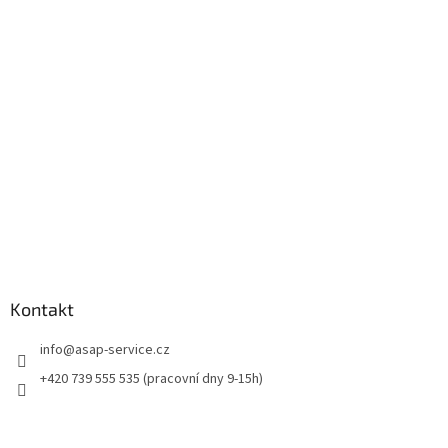
p
a
t
í
Kontakt
info
@
asap-service.cz
+420 739 555 535 (pracovní dny 9-15h)