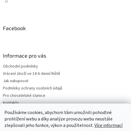
Facebook
Informace pro vás
Obchodní podmínky
Vrácení zboží ve 14-ti denní lhůtě
Jak nakupovat
Podmínky ochrany osobních údajů
Pro chovatelské stanice
Kontakty
ZPĚTNÝ ODBĚR VYSLOUŽILÝCH ELEKTROZAŘÍZENÍ / BATERIÍ
Používáme cookies, abychom Vám umožnili pohodlné
prohlížení webu a díky analýze provozu webu neustále
zlepšovali jeho funkce, výkon a použitelnost.
Více informací