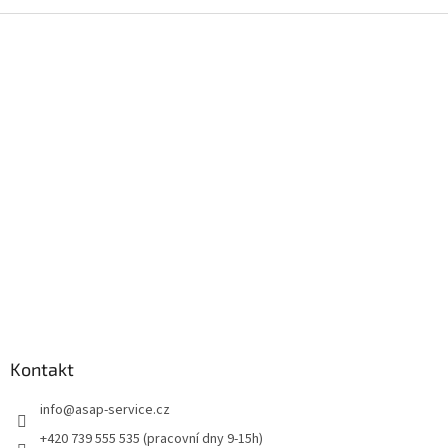
Z
á
p
a
t
í
Kontakt
info
@
asap-service.cz
+420 739 555 535 (pracovní dny 9-15h)