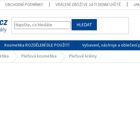
OBCHODNÍ PODMÍNKY
VRÁCENÍ ZBOŽÍ VE 14-TI DENNÍ LHŮTĚ
JA
HLEDAT
Kosmetika ROZDĚLENÍ DLE POUŽITÍ
Vybavení, nástroje a oblečení 
tika
Pleťová kosmetika
Pleťové krémy