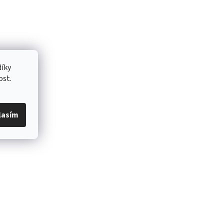
íky
ost.
lasím