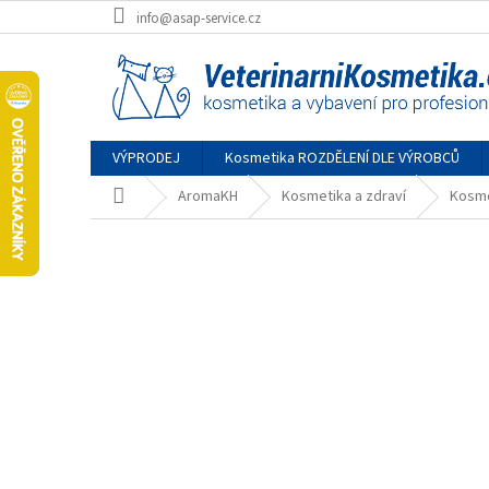
Přejít
info@asap-service.cz
na
obsah
VÝPRODEJ
Kosmetika ROZDĚLENÍ DLE VÝROBCŮ
Domů
AromaKH
Kosmetika a zdraví
Kosme