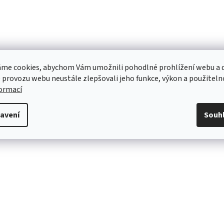
me cookies, abychom Vám umožnili pohodlné prohlížení webu a d
 provozu webu neustále zlepšovali jeho funkce, výkon a použiteln
formací
avení
Souh