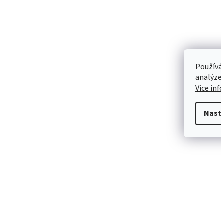
Používá
analýze
Více in
Nast