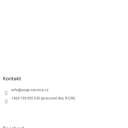
t
í
Kontakt
info
@
asap-service.cz
+420 739 555 535 (pracovní dny 9-15h)