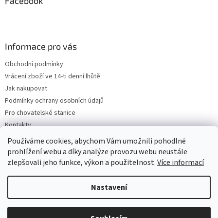
Facebook
Informace pro vás
Obchodní podmínky
Vrácení zboží ve 14-ti denní lhůtě
Jak nakupovat
Podmínky ochrany osobních údajů
Pro chovatelské stanice
Kontakty
ZPĚTNÝ ODBĚR VYSLOUŽILÝCH ELEKTROZAŘÍZENÍ / BATERIÍ
Používáme cookies, abychom Vám umožnili pohodlné
prohlížení webu a díky analýze provozu webu neustále
zlepšovali jeho funkce, výkon a použitelnost.
Více informací
Vytvořil Shoptet
Nastavení
Copyright 2026
VeterinarniKosmetika.cz
. Všechna práva