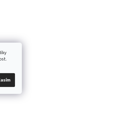
íky
ost.
lasím