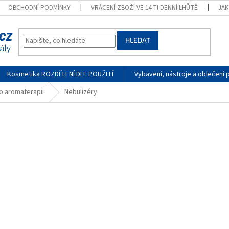
OBCHODNÍ PODMÍNKY
VRÁCENÍ ZBOŽÍ VE 14-TI DENNÍ LHŮTĚ
JA
HLEDAT
Kosmetika ROZDĚLENÍ DLE POUŽITÍ
Vybavení, nástroje a oblečení 
o aromaterapii
Nebulizéry