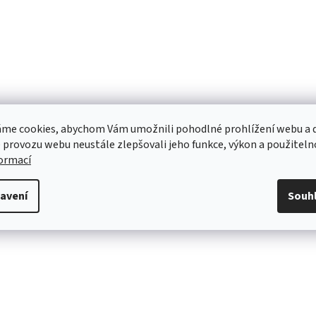
me cookies, abychom Vám umožnili pohodlné prohlížení webu a d
 provozu webu neustále zlepšovali jeho funkce, výkon a použiteln
formací
avení
Souh