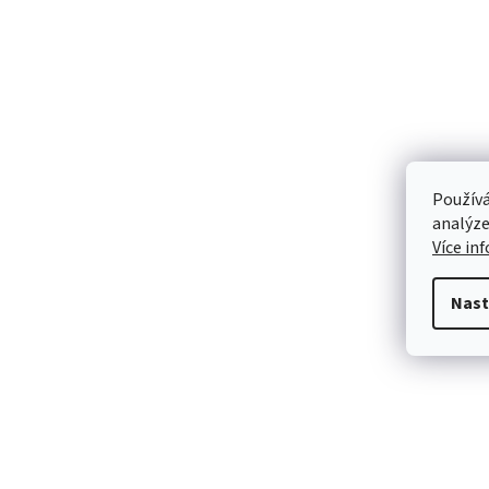
Používá
analýze
Více in
Nast