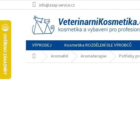
Přejít
info@asap-service.cz
na
obsah
VÝPRODEJ
Kosmetika ROZDĚLENÍ DLE VÝROBCŮ
Domů
AromaKH
Aromaterapie
Potřeby pr