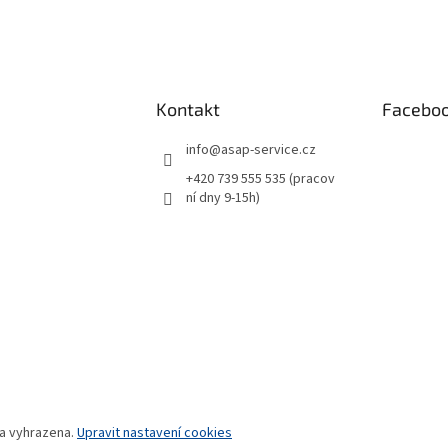
Kontakt
Facebo
info
@
asap-service.cz
+420 739 555 535 (pracov
ní dny 9-15h)
va vyhrazena.
Upravit nastavení cookies