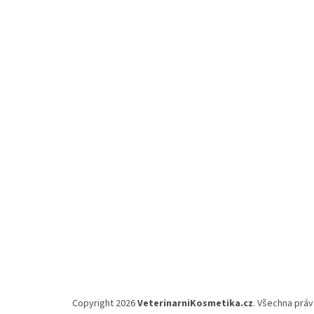
Z
á
p
a
t
í
Copyright 2026
VeterinarniKosmetika.cz
. Všechna prá