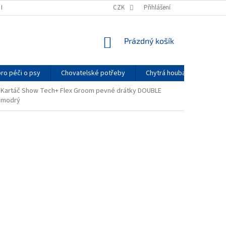
K NAKUPOVAT
PODMÍNKY OCHRANY OSOBNÍCH ÚDAJŮ
CZK
Přihlášení
PRO CHOVATE
NÁKUPNÍ
Prázdný košík
KOŠÍK
pro péči o psy
Chovatelské potřeby
Chytrá houba
Arom
Kartáč Show Tech+ Flex Groom pevné drátky DOUBLE
modrý