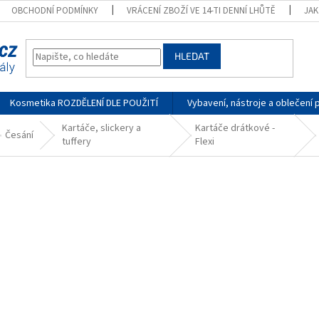
OBCHODNÍ PODMÍNKY
VRÁCENÍ ZBOŽÍ VE 14-TI DENNÍ LHŮTĚ
JA
HLEDAT
Kosmetika ROZDĚLENÍ DLE POUŽITÍ
Vybavení, nástroje a oblečení 
Kartáče, slickery a
Kartáče drátkové -
Česání
tuffery
Flexi