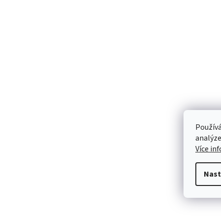
Používá
analýze
Více in
Nast