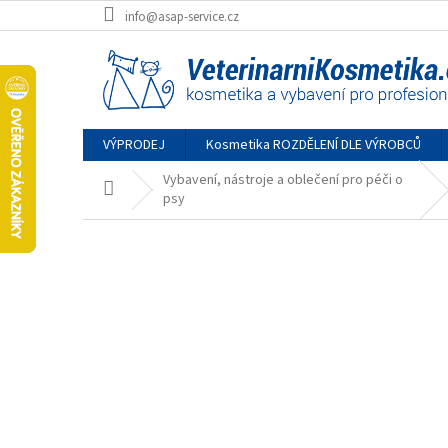
Přejít
info@asap-service.cz
na
obsah
VÝPRODEJ
Kosmetika ROZDĚLENÍ DLE VÝROBCŮ
Vybavení, nástroje a oblečení pro péči o
Domů
psy