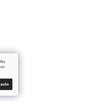
íky
ost.
lasím