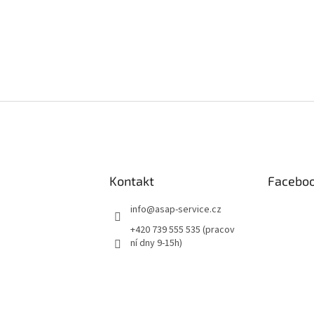
Kontakt
Facebo
info
@
asap-service.cz
+420 739 555 535 (pracov
ní dny 9-15h)