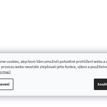
me cookies, abychom Vám umožnili pohodlné prohlížení webu a d
 provozu webu neustále zlepšovali jeho funkce, výkon a použiteln
formací
avení
Souh