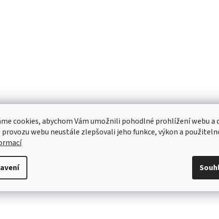
me cookies, abychom Vám umožnili pohodlné prohlížení webu a d
 provozu webu neustále zlepšovali jeho funkce, výkon a použiteln
formací
avení
Souh