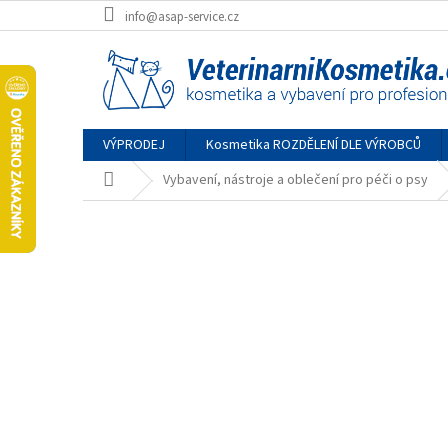
Přejít
info@asap-service.cz
na
obsah
VÝPRODEJ
Kosmetika ROZDĚLENÍ DLE VÝROBCŮ
Domů
Vybavení, nástroje a oblečení pro péči o psy