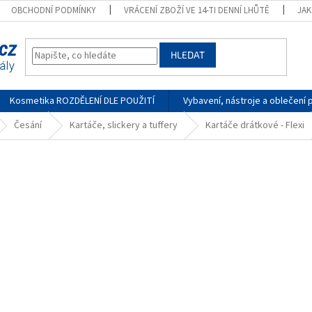
OBCHODNÍ PODMÍNKY
VRÁCENÍ ZBOŽÍ VE 14-TI DENNÍ LHŮTĚ
JA
HLEDAT
Kosmetika ROZDĚLENÍ DLE POUŽITÍ
Vybavení, nástroje a oblečení 
Česání
Kartáče, slickery a tuffery
Kartáče drátkové - Flexi