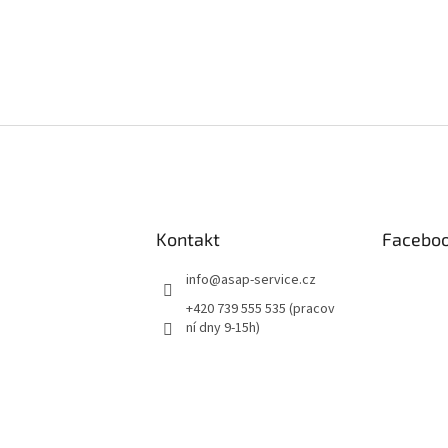
Kontakt
Facebo
info
@
asap-service.cz
+420 739 555 535 (pracov
ní dny 9-15h)