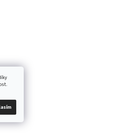
íky
ost.
lasím