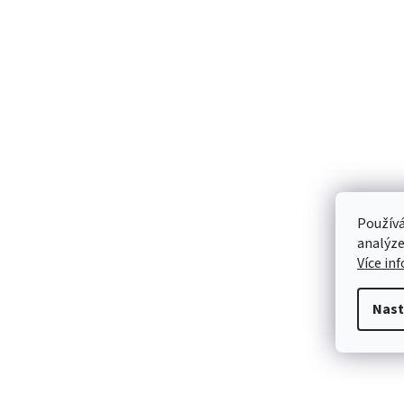
Používá
analýze
Více in
Nast