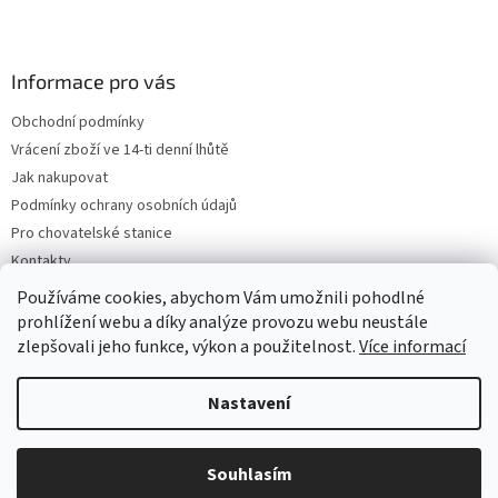
Informace pro vás
Obchodní podmínky
Vrácení zboží ve 14-ti denní lhůtě
Jak nakupovat
Podmínky ochrany osobních údajů
Pro chovatelské stanice
Kontakty
ZPĚTNÝ ODBĚR VYSLOUŽILÝCH ELEKTROZAŘÍZENÍ / BATERIÍ
Používáme cookies, abychom Vám umožnili pohodlné
prohlížení webu a díky analýze provozu webu neustále
zlepšovali jeho funkce, výkon a použitelnost.
Více informací
Vytvořil Shoptet
Nastavení
Copyright 2026
VeterinarniKosmetika.cz
. Všechna práva
Souhlasím
vyhrazena.
Upravit nastavení cookies