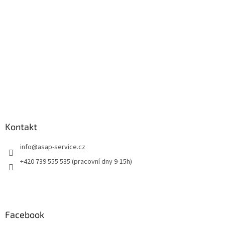
í
Kontakt
info
@
asap-service.cz
+420 739 555 535 (pracovní dny 9-15h)
Facebook