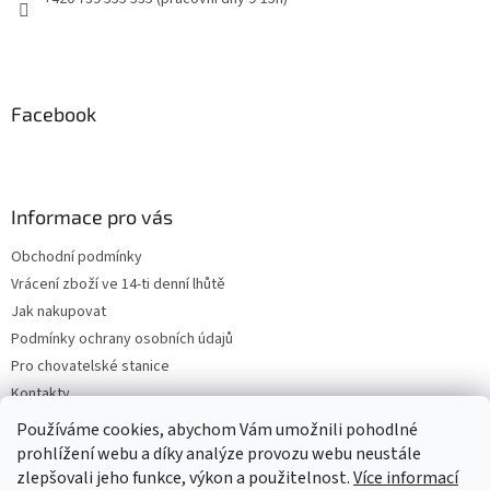
Facebook
Informace pro vás
Obchodní podmínky
Vrácení zboží ve 14-ti denní lhůtě
Jak nakupovat
Podmínky ochrany osobních údajů
Pro chovatelské stanice
Kontakty
ZPĚTNÝ ODBĚR VYSLOUŽILÝCH ELEKTROZAŘÍZENÍ / BATERIÍ
Používáme cookies, abychom Vám umožnili pohodlné
prohlížení webu a díky analýze provozu webu neustále
zlepšovali jeho funkce, výkon a použitelnost.
Více informací