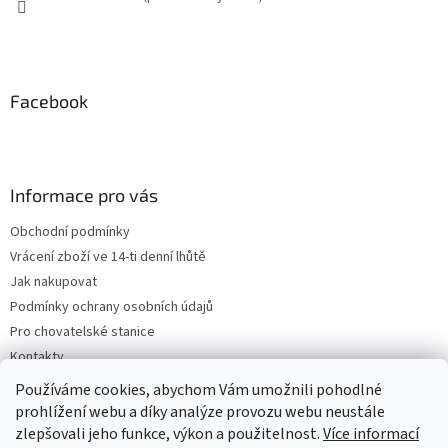
Facebook
Informace pro vás
Obchodní podmínky
Vrácení zboží ve 14-ti denní lhůtě
Jak nakupovat
Podmínky ochrany osobních údajů
Pro chovatelské stanice
Kontakty
ZPĚTNÝ ODBĚR VYSLOUŽILÝCH ELEKTROZAŘÍZENÍ / BATERIÍ
Používáme cookies, abychom Vám umožnili pohodlné
prohlížení webu a díky analýze provozu webu neustále
zlepšovali jeho funkce, výkon a použitelnost.
Více informací