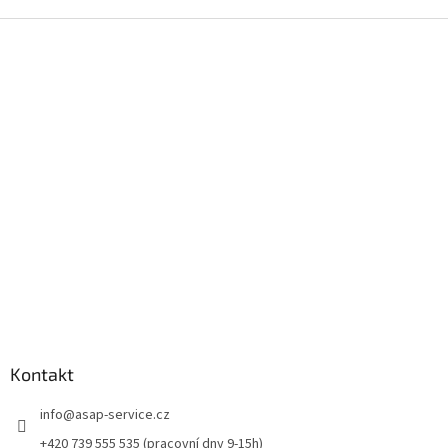
Z
á
p
a
t
í
Kontakt
info
@
asap-service.cz
+420 739 555 535 (pracovní dny 9-15h)