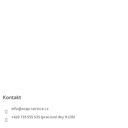
á
p
a
t
í
Kontakt
info
@
asap-service.cz
+420 739 555 535 (pracovní dny 9-15h)