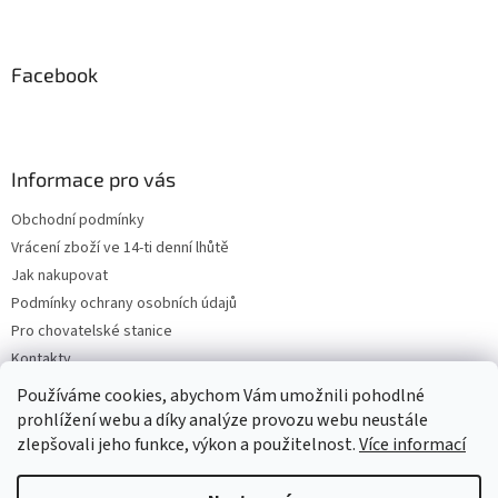
Facebook
Informace pro vás
Obchodní podmínky
Vrácení zboží ve 14-ti denní lhůtě
Jak nakupovat
Podmínky ochrany osobních údajů
Pro chovatelské stanice
Kontakty
ZPĚTNÝ ODBĚR VYSLOUŽILÝCH ELEKTROZAŘÍZENÍ / BATERIÍ
Používáme cookies, abychom Vám umožnili pohodlné
prohlížení webu a díky analýze provozu webu neustále
zlepšovali jeho funkce, výkon a použitelnost.
Více informací
Vytvořil Shoptet