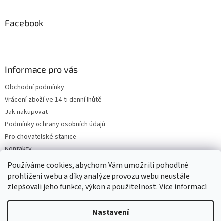
Facebook
Informace pro vás
Obchodní podmínky
Vrácení zboží ve 14-ti denní lhůtě
Jak nakupovat
Podmínky ochrany osobních údajů
Pro chovatelské stanice
Kontakty
ZPĚTNÝ ODBĚR VYSLOUŽILÝCH ELEKTROZAŘÍZENÍ / BATERIÍ
Používáme cookies, abychom Vám umožnili pohodlné
prohlížení webu a díky analýze provozu webu neustále
zlepšovali jeho funkce, výkon a použitelnost.
Více informací
Vytvořil Shoptet
Nastavení