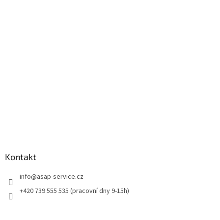
p
a
t
í
Kontakt
info
@
asap-service.cz
+420 739 555 535 (pracovní dny 9-15h)