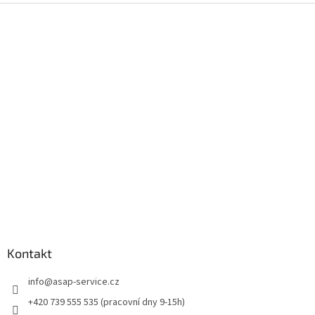
Z
á
p
a
t
í
Kontakt
info
@
asap-service.cz
+420 739 555 535 (pracovní dny 9-15h)