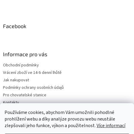
Facebook
Informace pro vás
Obchodní podmínky
Vrácení zboží ve 14-ti denní lhůtě
Jak nakupovat
Podmínky ochrany osobních údajů
Pro chovatelské stanice
Kontakty
ZPĚTNÝ ODBĚR VYSLOUŽILÝCH ELEKTROZAŘÍZENÍ / BATERIÍ
Používáme cookies, abychom Vám umožnili pohodlné
prohlížení webu a díky analýze provozu webu neustále
zlepšovali jeho funkce, výkon a použitelnost.
Více informací