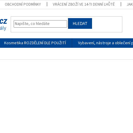
OBCHODNÍ PODMÍNKY
VRÁCENÍ ZBOŽÍ VE 14-TI DENNÍ LHŮTĚ
JA
HLEDAT
Kosmetika ROZDĚLENÍ DLE POUŽITÍ
Vybavení, nástroje a oblečení 