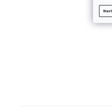
Nast
Z