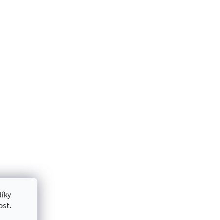
íky
ost.