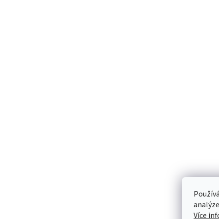
Používá
analýze
Více in