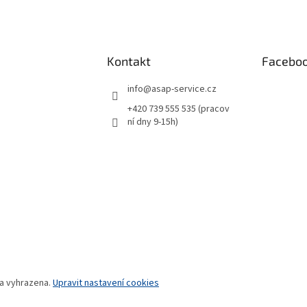
Kontakt
Facebo
info
@
asap-service.cz
+420 739 555 535 (pracov
ní dny 9-15h)
va vyhrazena.
Upravit nastavení cookies