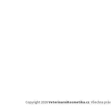
á
p
a
t
í
Copyright 2026
VeterinarniKosmetika.cz
. Všechna prá