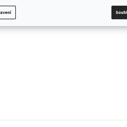
avení
Souh