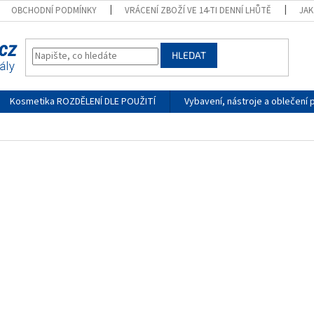
OBCHODNÍ PODMÍNKY
VRÁCENÍ ZBOŽÍ VE 14-TI DENNÍ LHŮTĚ
JA
HLEDAT
Kosmetika ROZDĚLENÍ DLE POUŽITÍ
Vybavení, nástroje a oblečení 