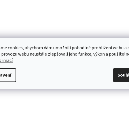
me cookies, abychom Vám umožnili pohodlné prohlížení webu a d
 provozu webu neustále zlepšovali jeho funkce, výkon a použiteln
formací
avení
Souh