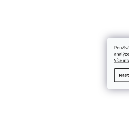
Používá
analýze
Více in
Nast