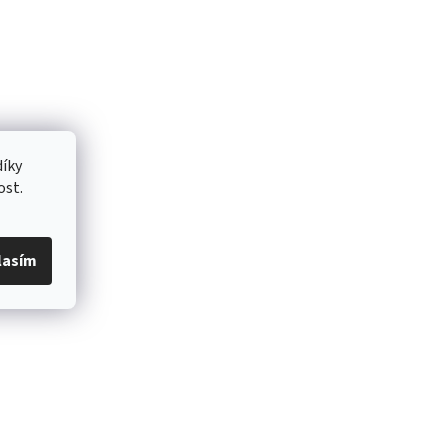
íky
ost.
lasím