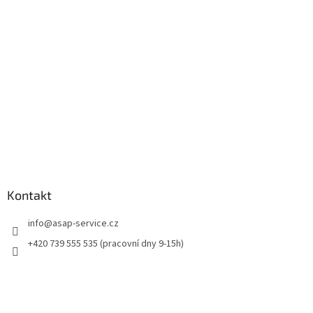
t
í
Kontakt
info
@
asap-service.cz
+420 739 555 535 (pracovní dny 9-15h)