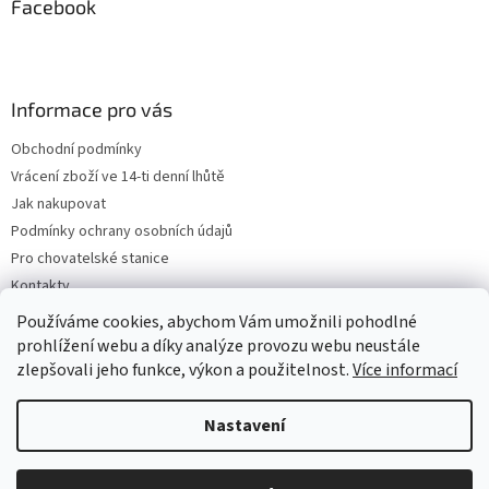
Facebook
Informace pro vás
Obchodní podmínky
Vrácení zboží ve 14-ti denní lhůtě
Jak nakupovat
Podmínky ochrany osobních údajů
Pro chovatelské stanice
Kontakty
ZPĚTNÝ ODBĚR VYSLOUŽILÝCH ELEKTROZAŘÍZENÍ / BATERIÍ
Používáme cookies, abychom Vám umožnili pohodlné
prohlížení webu a díky analýze provozu webu neustále
zlepšovali jeho funkce, výkon a použitelnost.
Více informací
Vytvořil Shoptet
Nastavení
Copyright 2026
VeterinarniKosmetika.cz
. Všechna práva