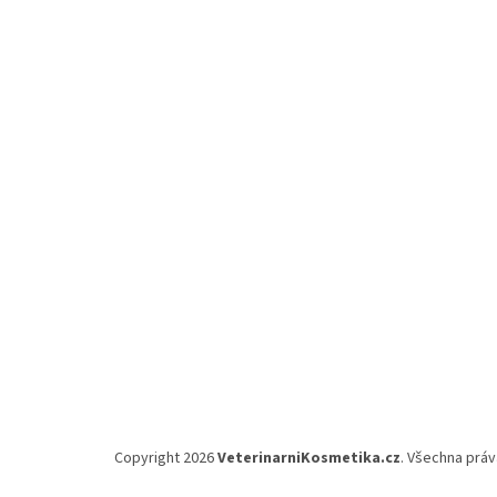
á
p
a
t
í
Copyright 2026
VeterinarniKosmetika.cz
. Všechna prá