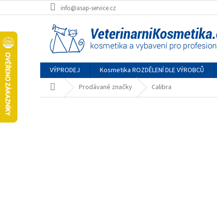
Přejít
info@asap-service.cz
na
obsah
VÝPRODEJ
Kosmetika ROZDĚLENÍ DLE VÝROBCŮ
Domů
Prodávané značky
Calibra