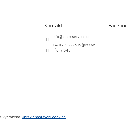
Kontakt
Facebo
info
@
asap-service.cz
+420 739 555 535 (pracov
ní dny 9-15h)
va vyhrazena.
Upravit nastavení cookies