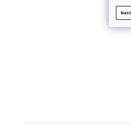
Nast
Z