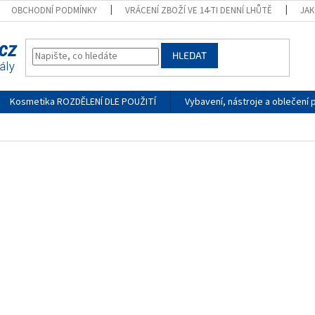
OBCHODNÍ PODMÍNKY
VRÁCENÍ ZBOŽÍ VE 14-TI DENNÍ LHŮTĚ
JA
HLEDAT
Kosmetika ROZDĚLENÍ DLE POUŽITÍ
Vybavení, nástroje a oblečení 