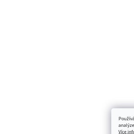
Používá
analýze
Více in