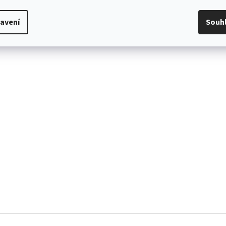
avení
Souh