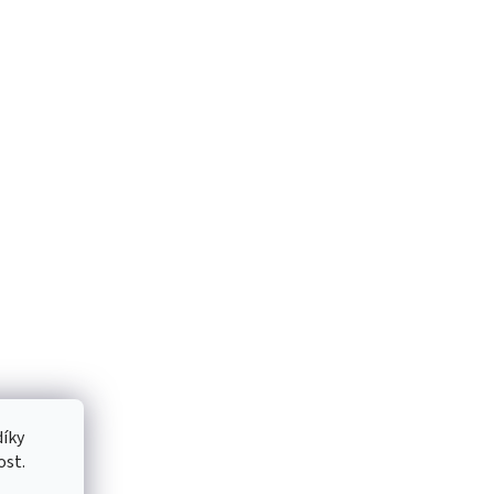
íky
ost.