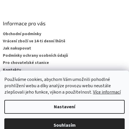
Informace pro vás
Obchodní podmínky
Vrácení zboží ve 14-ti denní lhůtě
Jak nakupovat
Podmínky ochrany osobních údajů
Pro chovatelské stanice
Kontakty
ZPĚTNÝ ODBĚR VYSLOUŽILÝCH ELEKTROZAŘÍZENÍ / BATERIÍ
Používáme cookies, abychom Vám umožnili pohodlné
prohlížení webu a díky analýze provozu webu neustále
zlepšovali jeho funkce, výkon a použitelnost.
Více informací
Vytvořil Shoptet
Nastavení
Copyright 2026
VeterinarniKosmetika.cz
. Všechna práva
Souhlasím
vyhrazena.
Upravit nastavení cookies