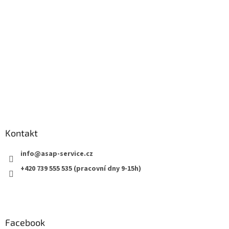
t
í
Kontakt
info
@
asap-service.cz
+420 739 555 535 (pracovní dny 9-15h)
Facebook