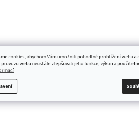
me cookies, abychom Vám umožnili pohodlné prohlížení webu a d
 provozu webu neustále zlepšovali jeho funkce, výkon a použiteln
formací
avení
Souh