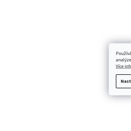
Používá
analýze
Více in
Nast