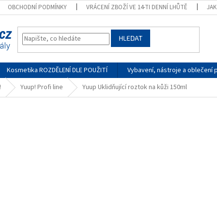
OBCHODNÍ PODMÍNKY
VRÁCENÍ ZBOŽÍ VE 14-TI DENNÍ LHŮTĚ
JA
HLEDAT
Kosmetika ROZDĚLENÍ DLE POUŽITÍ
Vybavení, nástroje a oblečení 
!
Yuup! Profi line
Yuup Uklidňující roztok na kůži 150ml