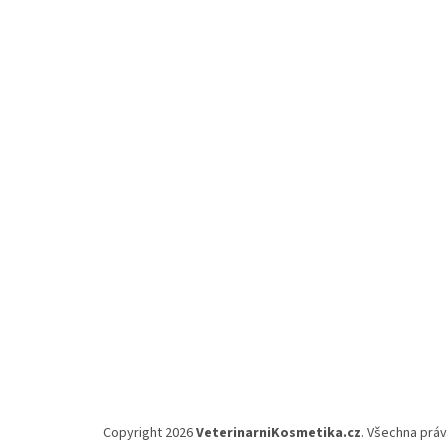
Z
á
p
a
t
í
Copyright 2026
VeterinarniKosmetika.cz
. Všechna prá