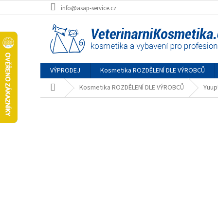
Přejít
info@asap-service.cz
na
obsah
VÝPRODEJ
Kosmetika ROZDĚLENÍ DLE VÝROBCŮ
Domů
Kosmetika ROZDĚLENÍ DLE VÝROBCŮ
Yuup