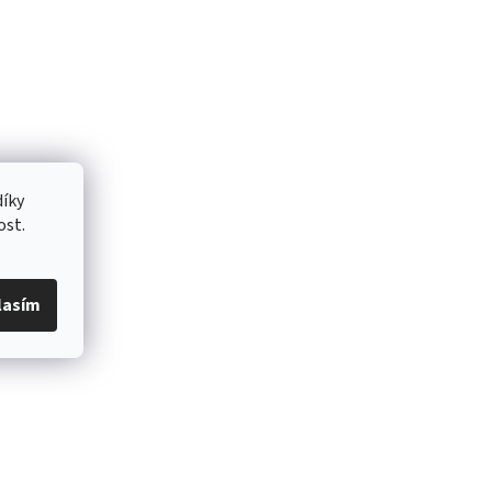
íky
ost.
lasím