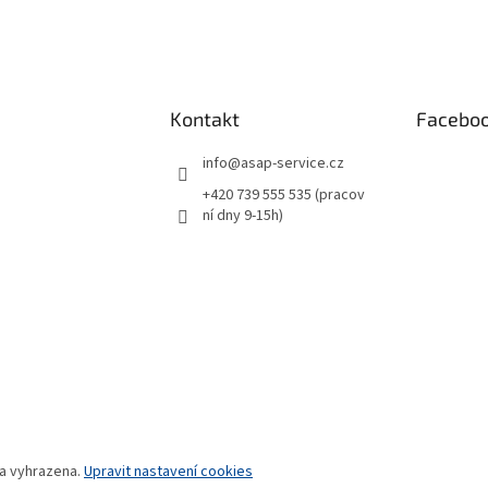
Kontakt
Facebo
info
@
asap-service.cz
+420 739 555 535 (pracov
ní dny 9-15h)
va vyhrazena.
Upravit nastavení cookies