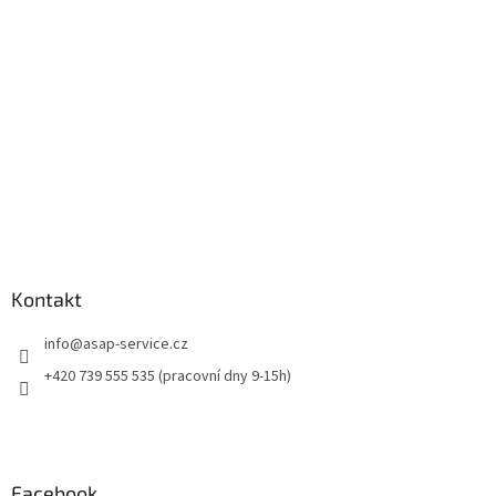
t
í
Kontakt
info
@
asap-service.cz
+420 739 555 535 (pracovní dny 9-15h)
Facebook