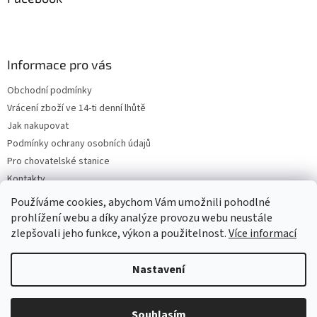
Informace pro vás
Obchodní podmínky
Vrácení zboží ve 14-ti denní lhůtě
Jak nakupovat
Podmínky ochrany osobních údajů
Pro chovatelské stanice
Kontakty
ZPĚTNÝ ODBĚR VYSLOUŽILÝCH ELEKTROZAŘÍZENÍ / BATERIÍ
Používáme cookies, abychom Vám umožnili pohodlné
prohlížení webu a díky analýze provozu webu neustále
zlepšovali jeho funkce, výkon a použitelnost.
Více informací
Vytvořil Shoptet
Nastavení
Copyright 2026
VeterinarniKosmetika.cz
. Všechna práva
Souhlasím
vyhrazena.
Upravit nastavení cookies