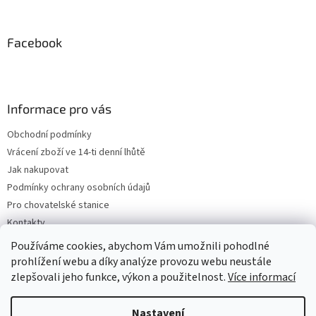
Facebook
Informace pro vás
Obchodní podmínky
Vrácení zboží ve 14-ti denní lhůtě
Jak nakupovat
Podmínky ochrany osobních údajů
Pro chovatelské stanice
Kontakty
ZPĚTNÝ ODBĚR VYSLOUŽILÝCH ELEKTROZAŘÍZENÍ / BATERIÍ
Používáme cookies, abychom Vám umožnili pohodlné
prohlížení webu a díky analýze provozu webu neustále
zlepšovali jeho funkce, výkon a použitelnost.
Více informací
Vytvořil Shoptet
Nastavení