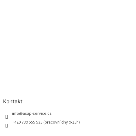
á
p
a
t
í
Kontakt
info
@
asap-service.cz
+420 739 555 535 (pracovní dny 9-15h)