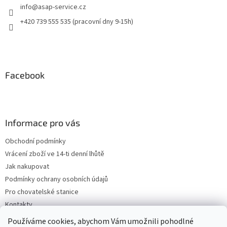
info
@
asap-service.cz
+420 739 555 535 (pracovní dny 9-15h)
Facebook
Informace pro vás
Obchodní podmínky
Vrácení zboží ve 14-ti denní lhůtě
Jak nakupovat
Podmínky ochrany osobních údajů
Pro chovatelské stanice
Kontakty
ZPĚTNÝ ODBĚR VYSLOUŽILÝCH ELEKTROZAŘÍZENÍ / BATERIÍ
Používáme cookies, abychom Vám umožnili pohodlné