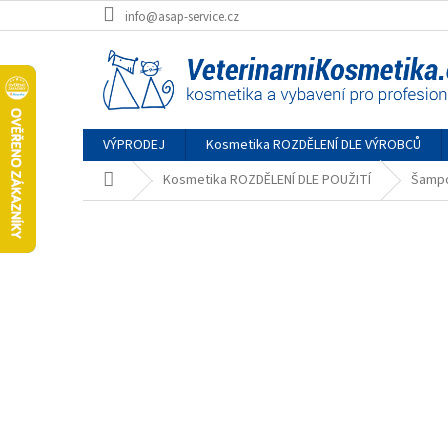
Přejít
info@asap-service.cz
na
obsah
VÝPRODEJ
Kosmetika ROZDĚLENÍ DLE VÝROBCŮ
Domů
Kosmetika ROZDĚLENÍ DLE POUŽITÍ
Šampo