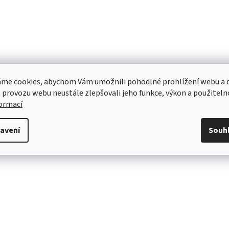
me cookies, abychom Vám umožnili pohodlné prohlížení webu a d
 provozu webu neustále zlepšovali jeho funkce, výkon a použiteln
formací
avení
Souh