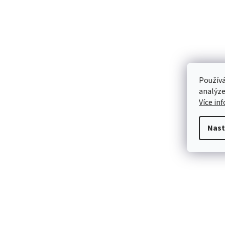
Používá
analýze
Více in
Nast