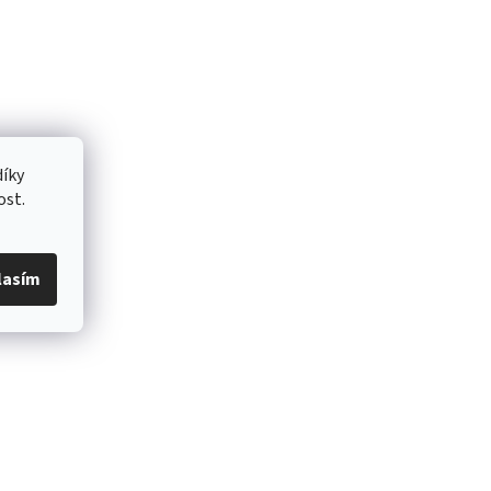
íky
ost.
lasím