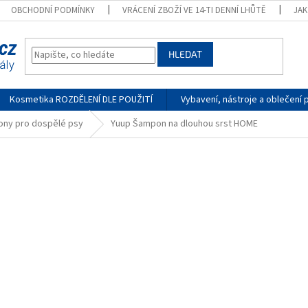
OBCHODNÍ PODMÍNKY
VRÁCENÍ ZBOŽÍ VE 14-TI DENNÍ LHŮTĚ
JA
HLEDAT
Kosmetika ROZDĚLENÍ DLE POUŽITÍ
Vybavení, nástroje a oblečení 
ny pro dospělé psy
Yuup Šampon na dlouhou srst HOME