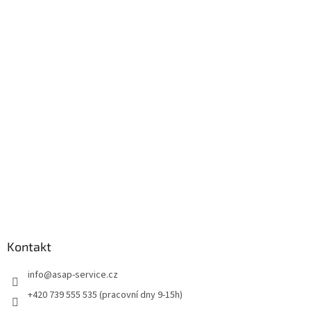
Z
á
p
a
t
í
Kontakt
info
@
asap-service.cz
+420 739 555 535 (pracovní dny 9-15h)