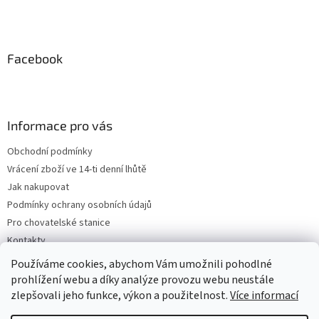
Facebook
Informace pro vás
Obchodní podmínky
Vrácení zboží ve 14-ti denní lhůtě
Jak nakupovat
Podmínky ochrany osobních údajů
Pro chovatelské stanice
Kontakty
ZPĚTNÝ ODBĚR VYSLOUŽILÝCH ELEKTROZAŘÍZENÍ / BATERIÍ
Používáme cookies, abychom Vám umožnili pohodlné
prohlížení webu a díky analýze provozu webu neustále
zlepšovali jeho funkce, výkon a použitelnost.
Více informací