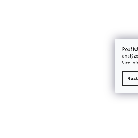
Používá
analýze
Více in
Nast