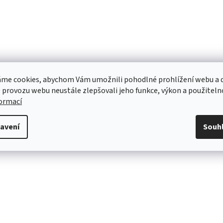
me cookies, abychom Vám umožnili pohodlné prohlížení webu a d
 provozu webu neustále zlepšovali jeho funkce, výkon a použiteln
formací
avení
Souh