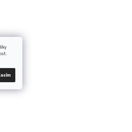
íky
ost.
lasím