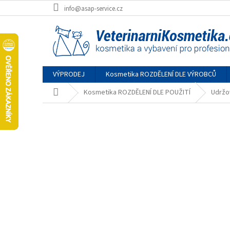
Přejít
info@asap-service.cz
na
obsah
VÝPRODEJ
Kosmetika ROZDĚLENÍ DLE VÝROBCŮ
Domů
Kosmetika ROZDĚLENÍ DLE POUŽITÍ
Udržo