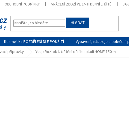
OBCHODNÍ PODMÍNKY
VRÁCENÍ ZBOŽÍ VE 14-TI DENNÍ LHŮTĚ
JA
HLEDAT
Kosmetika ROZDĚLENÍ DLE POUŽITÍ
Vybavení, nástroje a oblečení 
vací přípravky
Yuup Roztok k čištění očního okolí HOME 150 ml