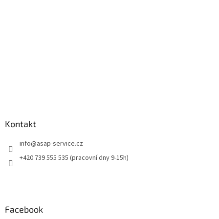
í
Kontakt
info
@
asap-service.cz
+420 739 555 535 (pracovní dny 9-15h)
Facebook