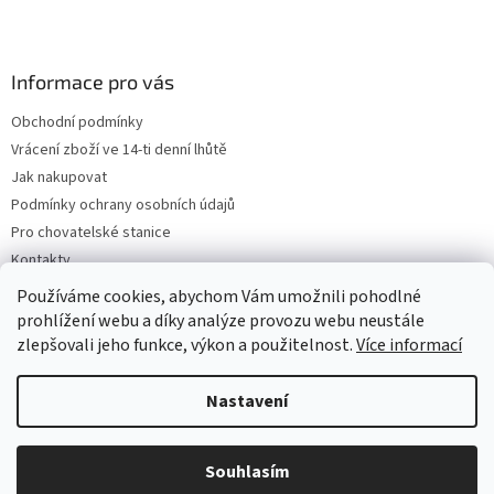
Informace pro vás
Obchodní podmínky
Vrácení zboží ve 14-ti denní lhůtě
Jak nakupovat
Podmínky ochrany osobních údajů
Pro chovatelské stanice
Kontakty
ZPĚTNÝ ODBĚR VYSLOUŽILÝCH ELEKTROZAŘÍZENÍ / BATERIÍ
Používáme cookies, abychom Vám umožnili pohodlné
prohlížení webu a díky analýze provozu webu neustále
zlepšovali jeho funkce, výkon a použitelnost.
Více informací
Vytvořil Shoptet
Nastavení
Copyright 2026
VeterinarniKosmetika.cz
. Všechna práva
Souhlasím
vyhrazena.
Upravit nastavení cookies