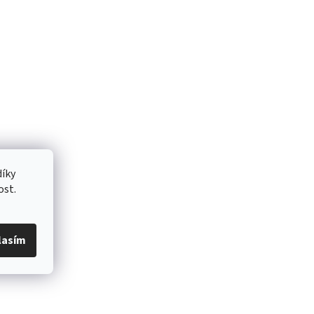
íky
ost.
lasím