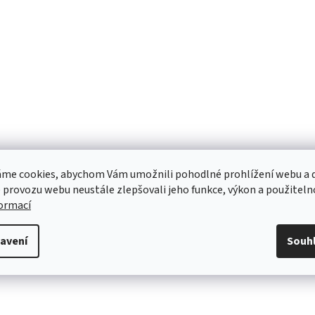
me cookies, abychom Vám umožnili pohodlné prohlížení webu a d
 provozu webu neustále zlepšovali jeho funkce, výkon a použiteln
formací
avení
Souh