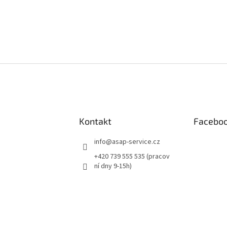
Kontakt
Facebo
info
@
asap-service.cz
+420 739 555 535 (pracov
ní dny 9-15h)