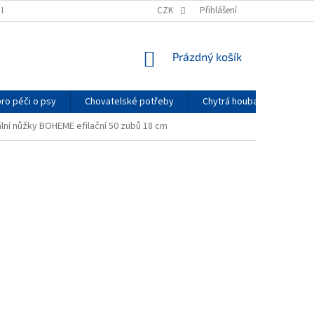
K NAKUPOVAT
PODMÍNKY OCHRANY OSOBNÍCH ÚDAJŮ
CZK
Přihlášení
PRO CHOVATE
NÁKUPNÍ
Prázdný košík
KOŠÍK
pro péči o psy
Chovatelské potřeby
Chytrá houba
Arom
lní nůžky BOHEME efilační 50 zubů 18 cm