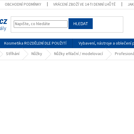
OBCHODNÍ PODMÍNKY
VRÁCENÍ ZBOŽÍ VE 14-TI DENNÍ LHŮTĚ
JA
HLEDAT
Kosmetika ROZDĚLENÍ DLE POUŽITÍ
Vybavení, nástroje a oblečení 
Stříhání
Nůžky
Nůžky efilační / modelovací
Profesioná