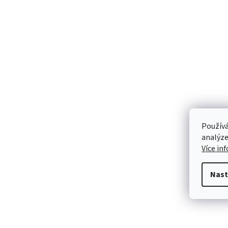
Používá
analýze
Více in
Nast