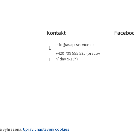
Kontakt
Facebo
info
@
asap-service.cz
+420 739 555 535 (pracov
ní dny 9-15h)
va vyhrazena.
Upravit nastavení cookies