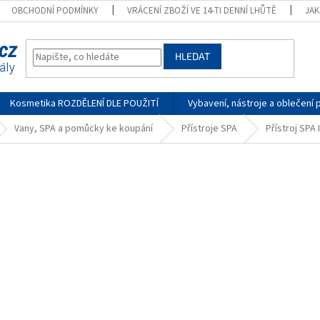
OBCHODNÍ PODMÍNKY
VRÁCENÍ ZBOŽÍ VE 14-TI DENNÍ LHŮTĚ
JA
HLEDAT
Kosmetika ROZDĚLENÍ DLE POUŽITÍ
Vybavení, nástroje a oblečení 
Vany, SPA a pomůcky ke koupání
Přístroje SPA
Přístroj SPA 