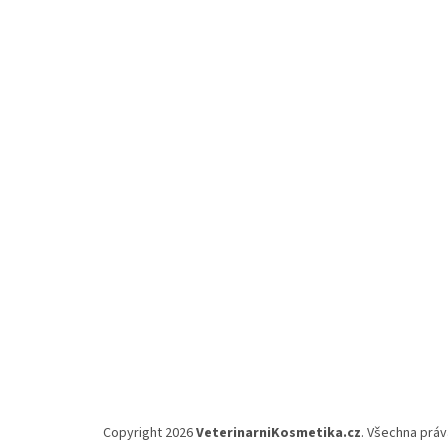
Z
á
p
a
t
í
Copyright 2026
VeterinarniKosmetika.cz
. Všechna prá