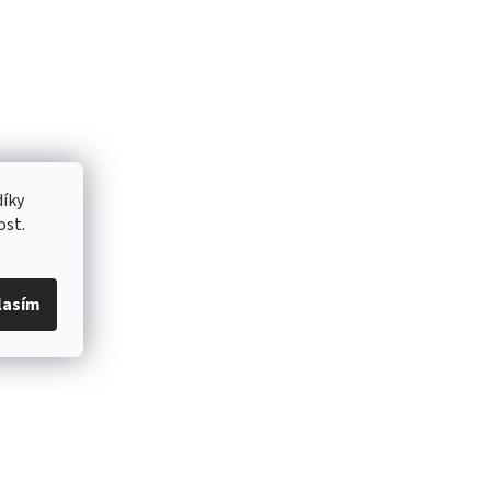
íky
ost.
lasím