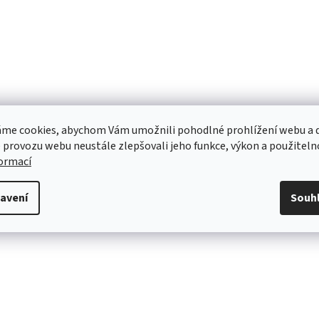
me cookies, abychom Vám umožnili pohodlné prohlížení webu a d
 provozu webu neustále zlepšovali jeho funkce, výkon a použiteln
formací
avení
Souh