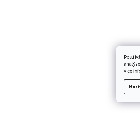
Používá
analýze
Více in
Nast