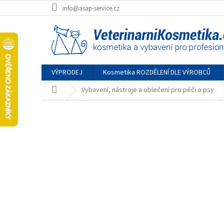
Přejít
info@asap-service.cz
na
obsah
VÝPRODEJ
Kosmetika ROZDĚLENÍ DLE VÝROBCŮ
Domů
Vybavení, nástroje a oblečení pro péči o psy