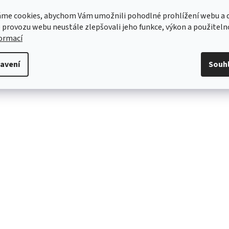
me cookies, abychom Vám umožnili pohodlné prohlížení webu a d
 provozu webu neustále zlepšovali jeho funkce, výkon a použiteln
formací
avení
Souh