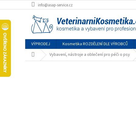
Přejít
info@asap-service.cz
na
obsah
VÝPRODEJ
Kosmetika ROZDĚLENÍ DLE VÝROBCŮ
Domů
Vybavení, nástroje a oblečení pro péči o psy