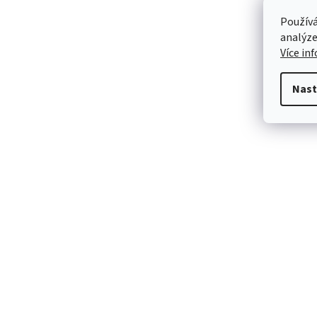
Používá
analýze
Více in
Nast