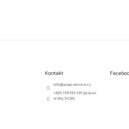
Kontakt
Facebo
info
@
asap-service.cz
+420 739 555 535 (pracov
ní dny 9-15h)