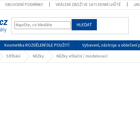
OBCHODNÍ PODMÍNKY
VRÁCENÍ ZBOŽÍ VE 14-TI DENNÍ LHŮTĚ
JA
HLEDAT
Kosmetika ROZDĚLENÍ DLE POUŽITÍ
Vybavení, nástroje a oblečení 
Stříhání
Nůžky
Nůžky efilační / modelovací