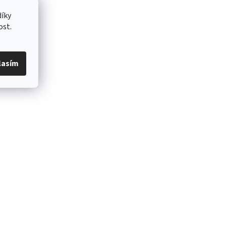
íky
ost.
lasím