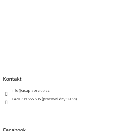
t
í
Kontakt
info
@
asap-service.cz
+420 739 555 535 (pracovní dny 9-15h)
Facebook