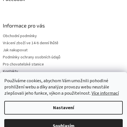
Informace pro vás
Obchodní podmínky
Vrácení zboží ve 14-ti denní lhůtě
Jak nakupovat
Podmínky ochrany osobních údajů
Pro chovatelské stanice
Kontakty
ZPĚTNÝ ODBĚR VYSLOUŽILÝCH ELEKTROZAŘÍZENÍ / BATERIÍ
Používáme cookies, abychom Vám umožnili pohodlné
prohlížení webu a díky analýze provozu webu neustále
zlepšovali jeho funkce, výkon a použitelnost.
Více informací
Vytvořil Shoptet
Nastavení
Copyright 2026
VeterinarniKosmetika.cz
. Všechna práva
Souhlasím
vyhrazena.
Upravit nastavení cookies