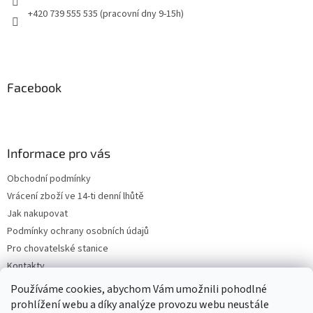
+420 739 555 535 (pracovní dny 9-15h)
Facebook
Informace pro vás
Obchodní podmínky
Vrácení zboží ve 14-ti denní lhůtě
Jak nakupovat
Podmínky ochrany osobních údajů
Pro chovatelské stanice
Kontakty
ZPĚTNÝ ODBĚR VYSLOUŽILÝCH ELEKTROZAŘÍZENÍ / BATERIÍ
Používáme cookies, abychom Vám umožnili pohodlné
prohlížení webu a díky analýze provozu webu neustále