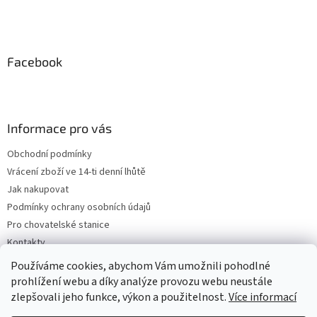
Facebook
Informace pro vás
Obchodní podmínky
Vrácení zboží ve 14-ti denní lhůtě
Jak nakupovat
Podmínky ochrany osobních údajů
Pro chovatelské stanice
Kontakty
ZPĚTNÝ ODBĚR VYSLOUŽILÝCH ELEKTROZAŘÍZENÍ / BATERIÍ
Používáme cookies, abychom Vám umožnili pohodlné
prohlížení webu a díky analýze provozu webu neustále
zlepšovali jeho funkce, výkon a použitelnost.
Více informací