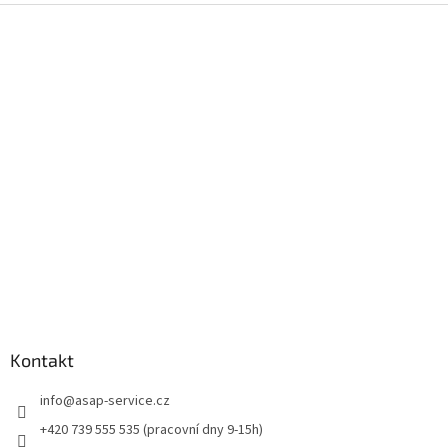
Z
á
p
a
t
í
Kontakt
info
@
asap-service.cz
+420 739 555 535 (pracovní dny 9-15h)