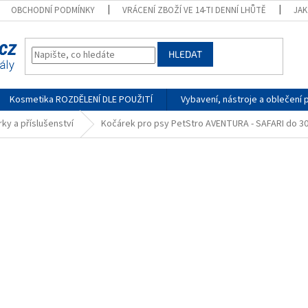
OBCHODNÍ PODMÍNKY
VRÁCENÍ ZBOŽÍ VE 14-TI DENNÍ LHŮTĚ
JA
HLEDAT
Kosmetika ROZDĚLENÍ DLE POUŽITÍ
Vybavení, nástroje a oblečení 
ky a příslušenství
Kočárek pro psy PetStro AVENTURA - SAFARI do 30