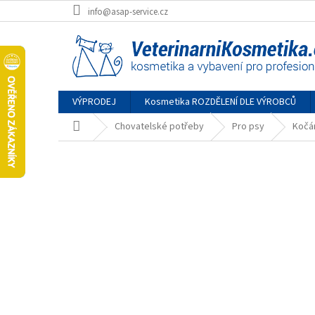
Přejít
info@asap-service.cz
na
obsah
VÝPRODEJ
Kosmetika ROZDĚLENÍ DLE VÝROBCŮ
Domů
Chovatelské potřeby
Pro psy
Kočár