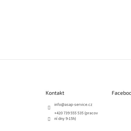
Kontakt
Facebo
info
@
asap-service.cz
+420 739 555 535 (pracov
ní dny 9-15h)