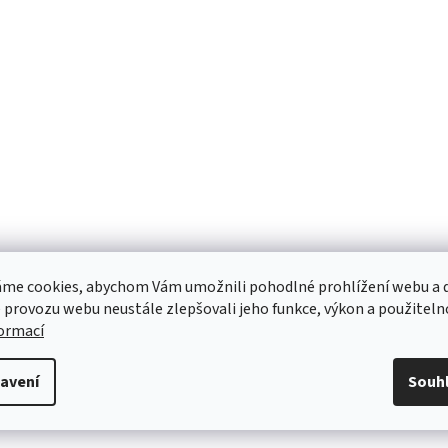
me cookies, abychom Vám umožnili pohodlné prohlížení webu a d
 provozu webu neustále zlepšovali jeho funkce, výkon a použiteln
formací
avení
Souh