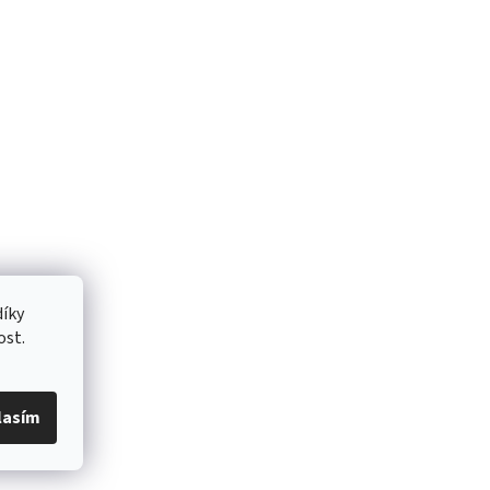
íky
ost.
lasím