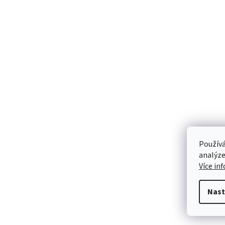
Používá
analýze
Více in
Nast