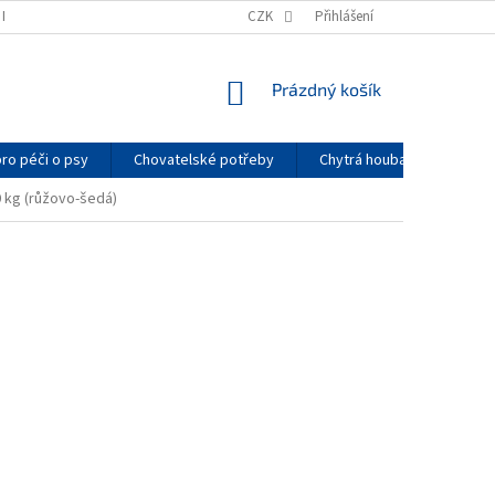
K NAKUPOVAT
PODMÍNKY OCHRANY OSOBNÍCH ÚDAJŮ
CZK
Přihlášení
PRO CHOVATE
NÁKUPNÍ
Prázdný košík
KOŠÍK
pro péči o psy
Chovatelské potřeby
Chytrá houba
Arom
 kg (růžovo-šedá)