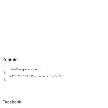
í
Kontakt
info
@
asap-service.cz
+420 739 555 535 (pracovní dny 9-15h)
Facebook