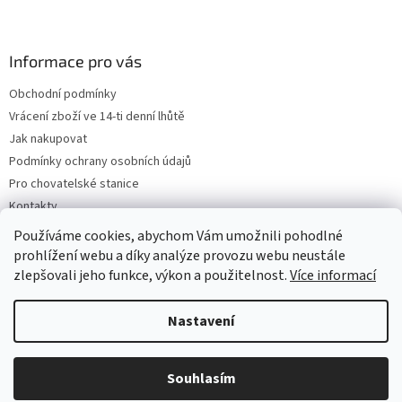
Informace pro vás
Obchodní podmínky
Vrácení zboží ve 14-ti denní lhůtě
Jak nakupovat
Podmínky ochrany osobních údajů
Pro chovatelské stanice
Kontakty
ZPĚTNÝ ODBĚR VYSLOUŽILÝCH ELEKTROZAŘÍZENÍ / BATERIÍ
Používáme cookies, abychom Vám umožnili pohodlné
prohlížení webu a díky analýze provozu webu neustále
zlepšovali jeho funkce, výkon a použitelnost.
Více informací
Vytvořil Shoptet
Nastavení
Copyright 2026
VeterinarniKosmetika.cz
. Všechna práva
Souhlasím
vyhrazena.
Upravit nastavení cookies