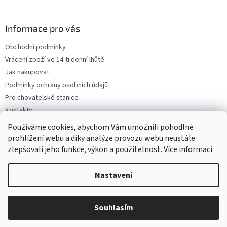
Informace pro vás
Obchodní podmínky
Vrácení zboží ve 14-ti denní lhůtě
Jak nakupovat
Podmínky ochrany osobních údajů
Pro chovatelské stanice
Kontakty
ZPĚTNÝ ODBĚR VYSLOUŽILÝCH ELEKTROZAŘÍZENÍ / BATERIÍ
Používáme cookies, abychom Vám umožnili pohodlné
prohlížení webu a díky analýze provozu webu neustále
zlepšovali jeho funkce, výkon a použitelnost.
Více informací
Vytvořil Shoptet
Nastavení
Copyright 2026
VeterinarniKosmetika.cz
. Všechna práva
Souhlasím
vyhrazena.
Upravit nastavení cookies