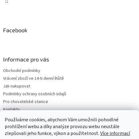
Facebook
Informace pro vás
Obchodní podmínky
Vrácení zboží ve 14-ti denní lhůtě
Jak nakupovat
Podmínky ochrany osobních údajů
Pro chovatelské stanice
Kontakty
ZPĚTNÝ ODBĚR VYSLOUŽILÝCH ELEKTROZAŘÍZENÍ / BATERIÍ
Používáme cookies, abychom Vám umožnili pohodlné
prohlížení webu a díky analýze provozu webu neustále
zlepšovali jeho funkce, výkon a použitelnost.
Více informací