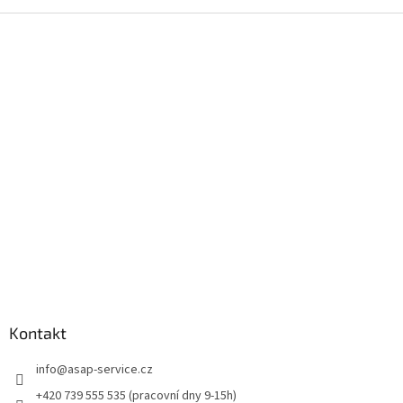
Z
á
p
a
t
í
Kontakt
info
@
asap-service.cz
+420 739 555 535 (pracovní dny 9-15h)