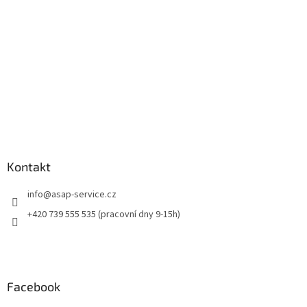
í
Kontakt
info
@
asap-service.cz
+420 739 555 535 (pracovní dny 9-15h)
Facebook