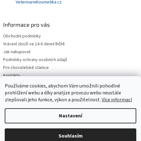
VeterinarniKosmetika.cz
Informace pro vás
Obchodní podmínky
Vrácení zboží ve 14-ti denní lhůtě
Jak nakupovat
Podmínky ochrany osobních údajů
Pro chovatelské stanice
Kontakty
ZPĚTNÝ ODBĚR VYSLOUŽILÝCH ELEKTROZAŘÍZENÍ / BATERIÍ
Používáme cookies, abychom Vám umožnili pohodlné
prohlížení webu a díky analýze provozu webu neustále
zlepšovali jeho funkce, výkon a použitelnost.
Více informací
Vytvořil Shoptet
Nastavení
Copyright 2026
VeterinarniKosmetika.cz
. Všechna práva
Souhlasím
vyhrazena.
Upravit nastavení cookies