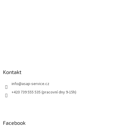
í
Kontakt
info
@
asap-service.cz
+420 739 555 535 (pracovní dny 9-15h)
Facebook